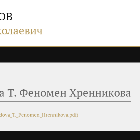
ОВ
колаевич
а Т. Феномен Хренникова
dova_T._Fenomen_Hrennikova.pdf)