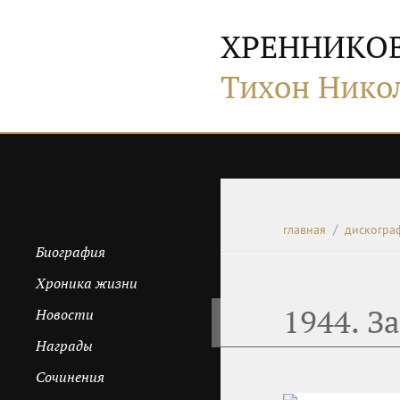
ХРЕННИКО
Тихон Нико
главная
дискогра
Биография
Хроника жизни
1944. З
Новости
Награды
Сочинения