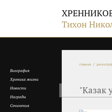
ХРЕННИКО
Тихон Нико
главная
дискогра
Биография
Хроника жизни
"Казак 
Новости
Награды
Сочинения