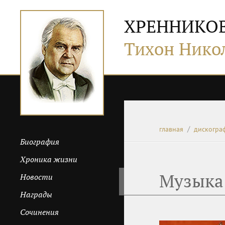
ХРЕННИКО
Тихон Нико
главная
дискогра
Биография
Хроника жизни
Музыка 
Новости
Награды
Сочинения