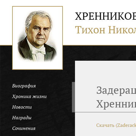
ХРЕННИКО
Тихон Нико
Биография
Задерац
Хроника жизни
Хренник
Новости
Награды
Скачать (Zaderack
Сочинения