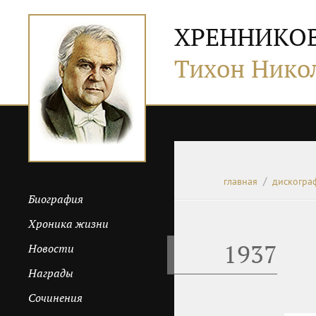
ХРЕННИКО
Тихон Нико
главная
дискогра
Биография
Хроника жизни
1937
Новости
Награды
Сочинения