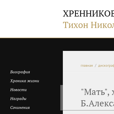
ХРЕННИКО
Тихон Нико
главная
дискогра
Биография
Хроника жизни
"Мать",
Новости
Награды
Б.Алекс
Сочинения