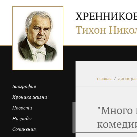
ХРЕННИКО
Тихон Нико
главная
дискогра
Биография
Хроника жизни
"Много 
Новости
Награды
комеди
Сочинения