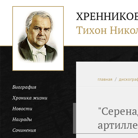
ХРЕННИКО
Тихон Нико
главная
дискогра
Биография
Хроника жизни
"Серена
Новости
Награды
артилле
Сочинения