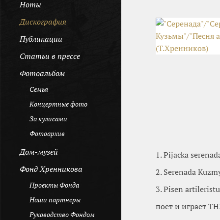
Ноты
Дискография
Публикации
Cтатьи в прессе
Фотоальбом
Семья
Концертные фото
За кулисами
Фотоархив
Дом-музей
1. Pijacka serenad
Фонд Хренникова
2. Serenada Kuzm
Проекты Фонда
3. Pisen artileristu
Наши партнеры
поет и играет Т
Руководство Фондом