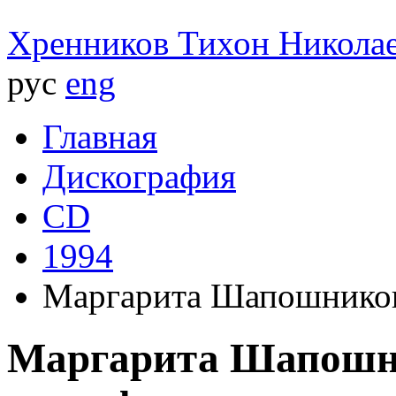
Хренников
Тихон Никола
рус
eng
Главная
Дискография
CD
1994
Маргарита Шапошников
Маргарита Шапошни