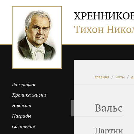
ХРЕННИКО
Тихон Нико
главная
ноты
д
Биография
Хроника жизни
Вальс
Новости
Награды
Сочинения
Партии