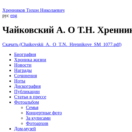
Хренников
Тихон Николаевич
рус
eng
Чайковский А. О Т.Н. Хренни
Скачать (Chaikovskii_A._O_T.N._Hrennikove_SM_1077.pdf)
Биография
Хроника жизни
Новости
Награды
Сочинения
Ноты
Дискография
Публикации
Cтатьи в прессе
Фотоальбом
Семья
Концертные фото
За кулисами
Фотоархив
Дом-музей